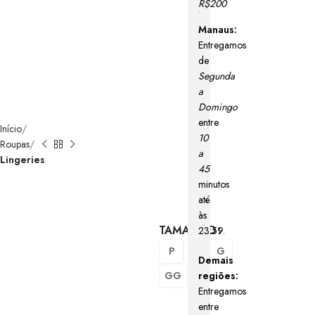
R$200
Manaus:
Entregamos
de
Segunda
a
Domingo
entre
Início
10
Roupas
a
Lingeries
45
minutos
até
às
TAMANHO
23:59.
P
M
G
Demais
regiões:
GG
Entregamos
entre