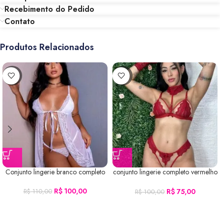
Recebimento do Pedido
Contato
Produtos Relacionados
-9%
-25%
Conjunto lingerie branco completo
conjunto lingerie completo vermelho
P
R$
100,00
R$
75,00
R$
110,00
R$
100,00