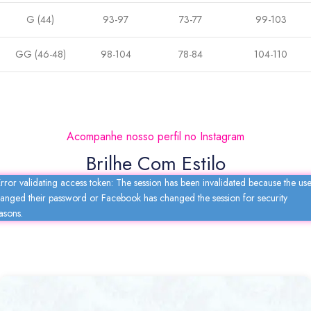
G (44)
93-97
73-77
99-103
GG (46-48)
98-104
78-84
104-110
Acompanhe nosso perfil no Instagram
Brilhe Com Estilo
rror validating access token: The session has been invalidated because the us
anged their password or Facebook has changed the session for security
asons.