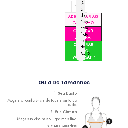
3-
5
dias
ADICIONAR AO
úteis
CARRINHO
com
COMPRAR
frete
AGORA
fixo
COMPRAR
de
PELO
R$40
.
WHATSAPP
Guia De Tamanhos
1. Seu Busto
Meça a circunferência de toda a parte do
busto.
2. Sua Cintura
Meça sua cintura no lugar mais fino.
3. Seus Quadris