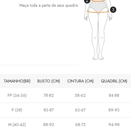
Meça toda a parte de seus quadris.
TAMANHO(BR)
BUSTO (CM)
CINTURA (CM)
QUADRIL (CM)
PP (34-36)
78-82
58-62
84-88
P (38)
83-87
63-67
89-93
M (40-42)
88-92
68-72
94-98