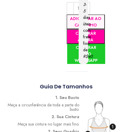
3-
5
dias
ADICIONAR AO
úteis
CARRINHO
com
COMPRAR
frete
AGORA
fixo
COMPRAR
de
PELO
R$40
.
WHATSAPP
Guia De Tamanhos
1. Seu Busto
Meça a circunferência de toda a parte do
busto.
2. Sua Cintura
Meça sua cintura no lugar mais fino.
3. Seus Quadris