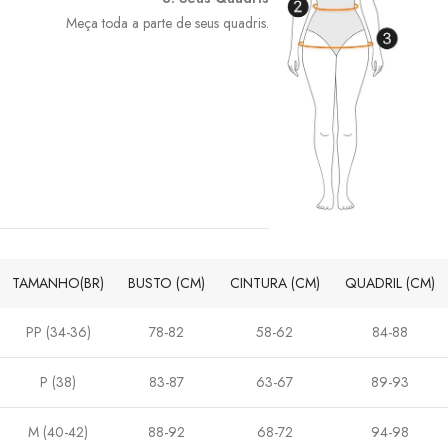
Meça toda a parte de seus quadris.
TAMANHO(BR)
BUSTO (CM)
CINTURA (CM)
QUADRIL (CM)
PP (34-36)
78-82
58-62
84-88
P (38)
83-87
63-67
89-93
M (40-42)
88-92
68-72
94-98