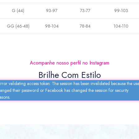
G (44)
93-97
73-77
99-103
GG (46-48)
98-104
78-84
104-110
Acompanhe nosso perfil no Instagram
Brilhe Com Estilo
rror validating access token: The session has been invalidated because the us
anged their password or Facebook has changed the session for security
asons.