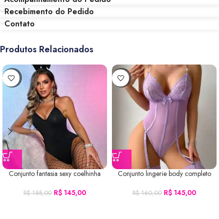
Recebimento do Pedido
Contato
Produtos Relacionados
-6%
-9%
Conjunto fantasia sexy coelhinha
Conjunto lingerie body completo
R$
145,00
R$
145,00
R$
155,00
R$
160,00