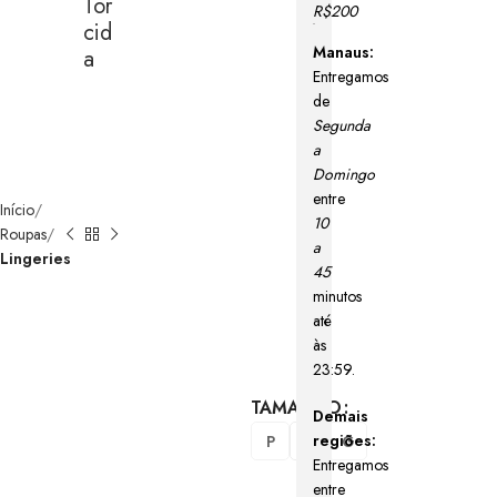
Tor
R$200
Cid
Manaus:
A
Entregamos
de
Segunda
a
Domingo
entre
Início
10
Roupas
a
Lingeries
45
minutos
até
às
23:59.
TAMANHO
Demais
regiões:
P
M
G
Entregamos
entre