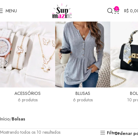
0
MENU
R$
0,0
Bolsas
ACESSÓRIOS
BLUSAS
BOL
6 produtos
6 produtos
10 pr
Início
Bolsas
Mostrando todos os 10 resultados
Filtros
Ordenar p