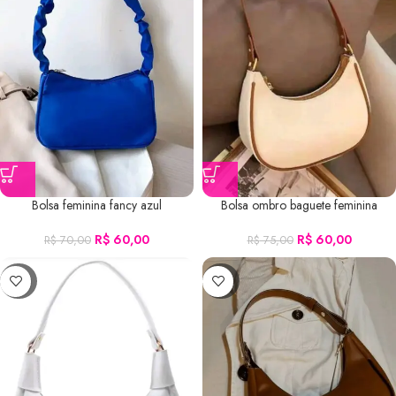
Bolsa feminina fancy azul
Bolsa ombro baguete feminina
R$
60,00
R$
60,00
R$
70,00
R$
75,00
-20%
-20%