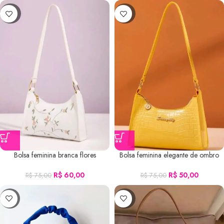
-20%
-33%
Bolsa feminina branca flores
Bolsa feminina elegante de ombro
bordadas
amarela
R$
60,00
R$
50,00
R$
75,00
R$
75,00
-14%
-20%