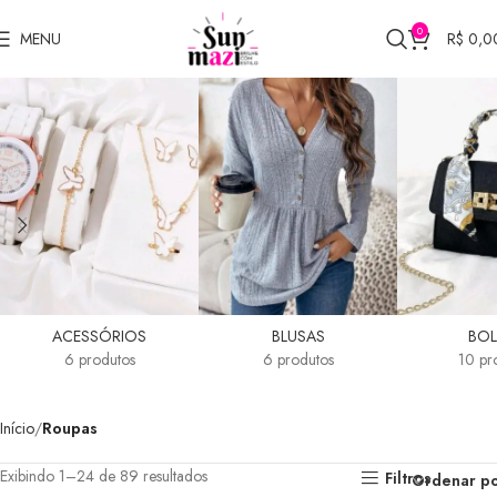
0
MENU
R$
0,0
Roupas
ACESSÓRIOS
BLUSAS
BOL
6 produtos
6 produtos
10 pr
Início
Roupas
Exibindo 1–24 de 89 resultados
Filtros
Ordenar p