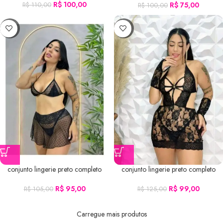
R$
100,00
R$
75,00
R$
110,00
R$
100,00
-10%
-21%
conjunto lingerie preto completo
conjunto lingerie preto completo
R$
95,00
R$
99,00
R$
105,00
R$
125,00
Carregue mais produtos