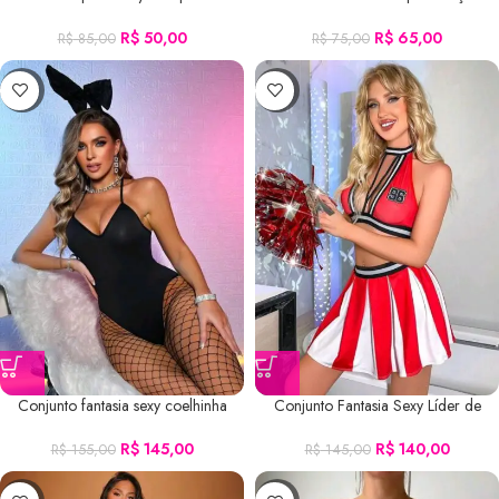
R$
50,00
R$
65,00
R$
85,00
R$
75,00
-6%
-3%
Conjunto fantasia sexy coelhinha
Conjunto Fantasia Sexy Líder de
Torcida
R$
145,00
R$
140,00
R$
155,00
R$
145,00