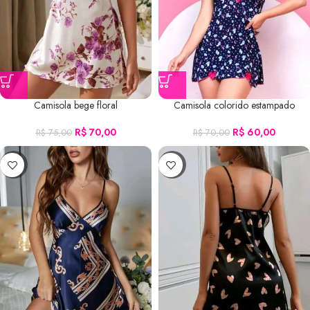
Camisola bege floral
Camisola colorido estampado
R$
70,00
R$
60,00
R$
75,00
R$
70,00
-13%
-13%