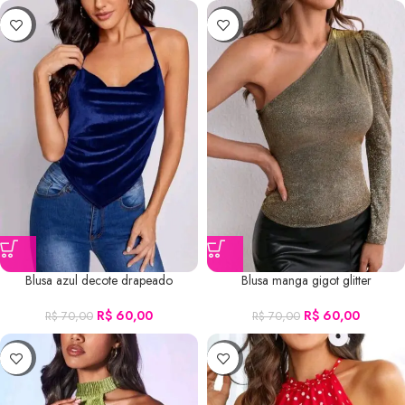
-14%
-14%
Blusa azul decote drapeado
Blusa manga gigot glitter
R$
60,00
R$
60,00
R$
70,00
R$
70,00
-14%
-14%