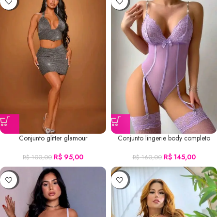
-5%
-9%
Conjunto glitter glamour
Conjunto lingerie body completo
R$
95,00
R$
145,00
R$
100,00
R$
160,00
-9%
-14%