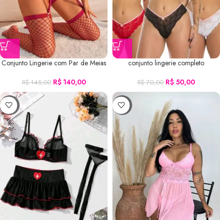
Conjunto Lingerie com Par de Meias
conjunto lingerie completo
R$
140,00
R$
50,00
R$
145,00
R$
70,00
-6%
-9%