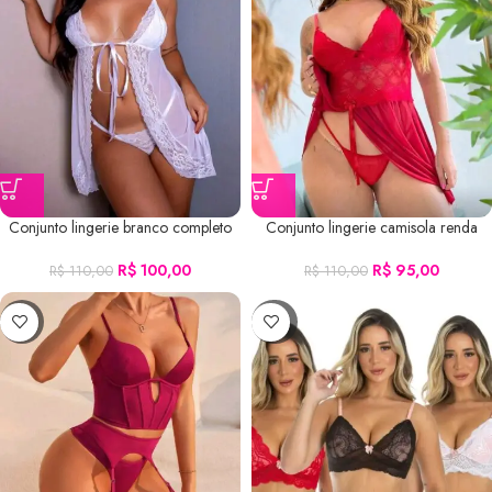
Conjunto lingerie branco completo
Conjunto lingerie camisola renda
R$
100,00
R$
95,00
R$
110,00
R$
110,00
-3%
-29%