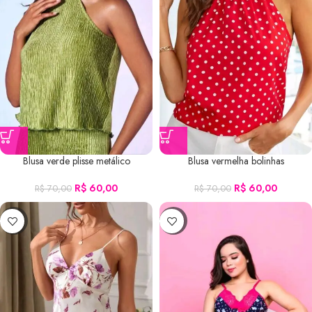
Blusa verde plisse metálico
Blusa vermelha bolinhas
R$
60,00
R$
60,00
R$
70,00
R$
70,00
-7%
-14%