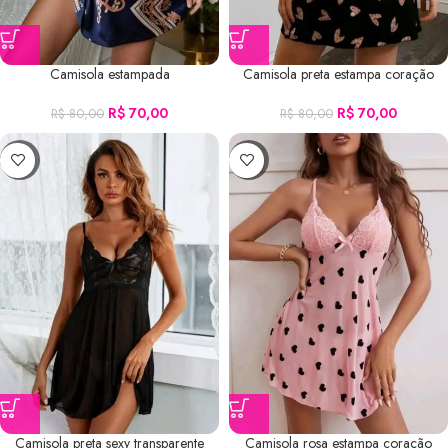
Camisola estampada
Camisola preta estampa coração
R$
70,00
R$
70,00
R$
80,00
R$
80,00
-41%
-13%
Camisola preta sexy transparente
Camisola rosa estampa coração