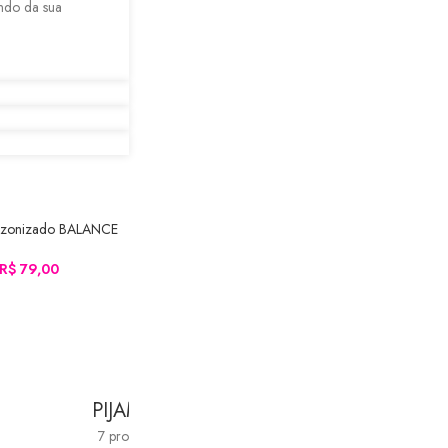
endo da sua
zonizado BALANCE
ARRINHO
(120ml)
R$
79,00
PIJAMAS
7 produtos