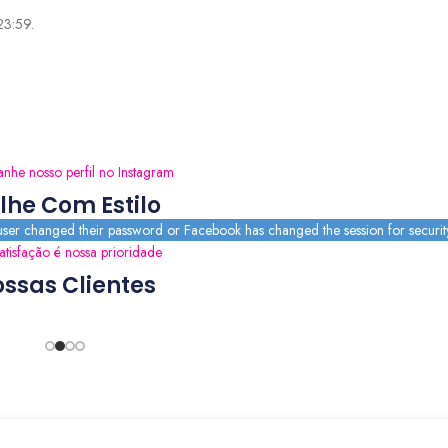
 23:59.
he nosso perfil no Instagram
ilhe Com Estilo
 user changed their password or Facebook has changed the session for securit
atisfação é nossa prioridade
ssas Clientes