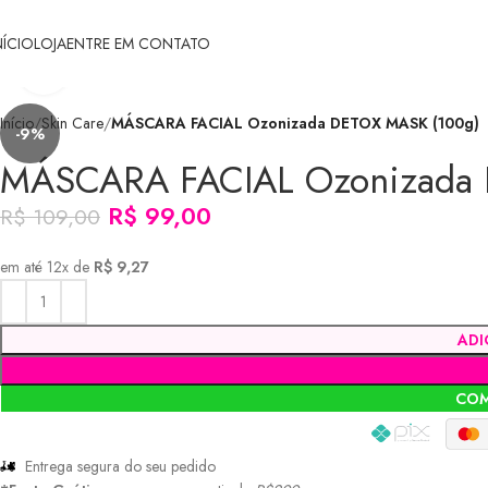
NÍCIO
LOJA
ENTRE EM CONTATO
Clique para ampliar
Início
Skin Care
MÁSCARA FACIAL Ozonizada DETOX MASK (100g)
-9%
MÁSCARA FACIAL Ozonizada 
R$
99,00
R$
109,00
em até 12x de
R$ 9,27
ADI
COM
Entrega segura do seu pedido