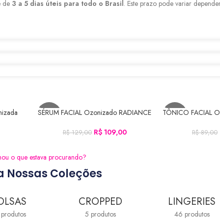
 de
3 a 5 dias úteis para todo o Brasil
. Este prazo pode variar depend
izada
SÉRUM FACIAL Ozonizado RADIANCE
TÔNICO FACIAL O
ADICIONAR AO CARRINHO
ADICIONAR AO C
-16%
-11%
(30ml)
TONIC 
R$
109,00
R$
129,00
R$
89,00
ou o que estava procurando?
a Nossas Coleções
OLSAS
CROPPED
LINGERIES
 produtos
5 produtos
46 produtos