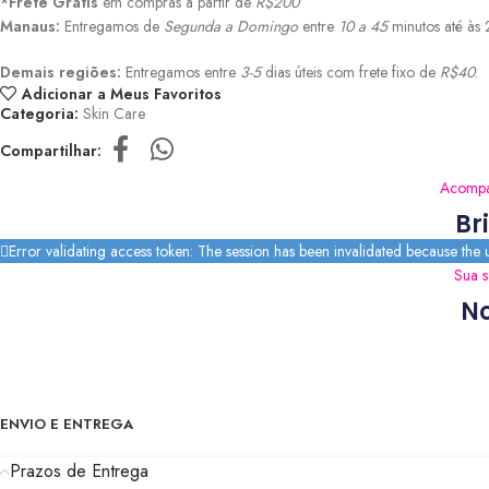
*Frete Grátis
em compras a partir de
R$200
Manaus:
Entregamos de
Segunda a Domingo
entre
10 a 45
minutos até às
Demais regiões:
Entregamos entre
3-5
dias úteis com frete fixo de
R$40
.
Adicionar a Meus Favoritos
Categoria:
Skin Care
Compartilhar:
Acompan
Br
Error validating access token: The session has been invalidated because the
Sua s
No
ENVIO E ENTREGA
Prazos de Entrega