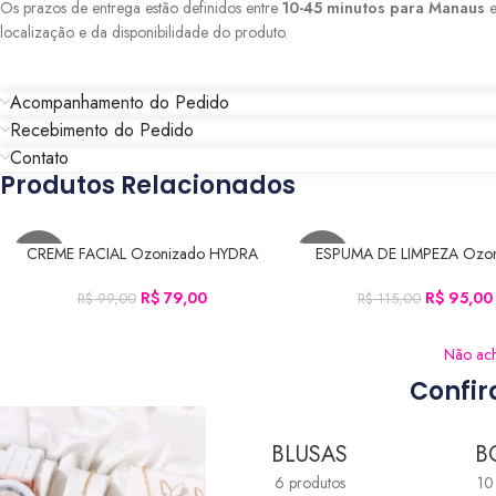
Os prazos de entrega estão definidos entre
10-45 minutos para Manaus
e
localização e da disponibilidade do produto.
Acompanhamento do Pedido
Recebimento do Pedido
Contato
Produtos Relacionados
CREME FACIAL Ozonizado HYDRA
ESPUMA DE LIMPEZA Ozon
ADICIONAR AO CARRINHO
ADICIONAR AO CARRINHO
-20%
-17%
REPAIR (50g)
CLEAN (150ml)
R$
79,00
R$
95,00
R$
99,00
R$
115,00
Não ach
Confir
BLUSAS
B
6 produtos
10