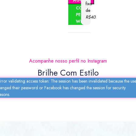
AGORA
fixo
COMPRAR
de
PELO
R$40
.
WHATSAPP
Acompanhe nosso perfil no Instagram
Brilhe Com Estilo
rror validating access token: The session has been invalidated because the us
anged their password or Facebook has changed the session for security
asons.