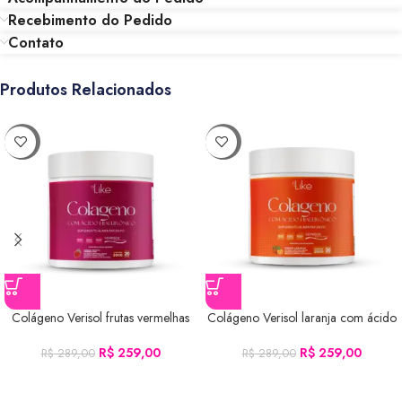
Recebimento do Pedido
Contato
Produtos Relacionados
-10%
-10%
Colágeno Verisol frutas vermelhas
Colágeno Verisol laranja com ácido
com ácido hialurônico 200g
hialurônico 200g
R$
259,00
R$
259,00
R$
289,00
R$
289,00