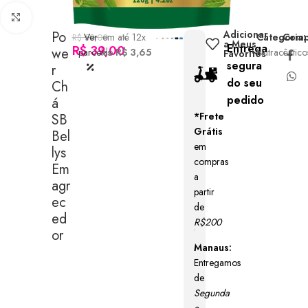
Clique para ampliar
Po
Adicionar
Ver
em até 12x
Categoria:
Compa
R$
59,00
a Meus
Entrega
R$
39,00
We
parcelas
de
R$ 3,65
Nutracêutico
Favoritos
segura
R
do seu
Ch
pedido
Á
*Frete
SB
Grátis
Bel
em
Lys
compras
Em
a
Agr
partir
Ec
de
Ed
R$200
Or
Manaus:
Entregamos
de
Segunda