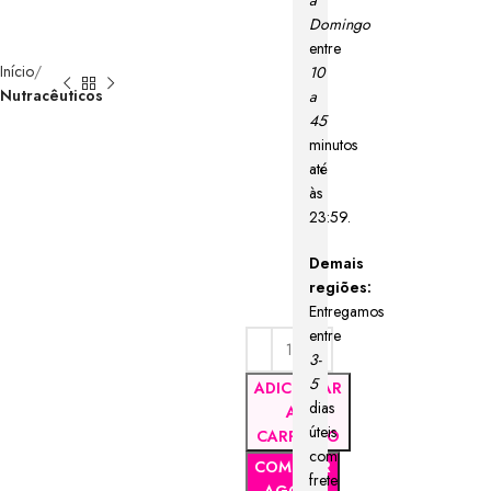
a
Domingo
entre
Início
10
Nutracêuticos
a
45
minutos
até
às
23:59.
Demais
regiões:
Entregamos
entre
3-
5
ADICIONAR
dias
AO
úteis
CARRINHO
com
COMPRAR
frete