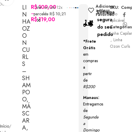
LI
R$
109,00
Adicionar
Ver
em até 12x
SKU:
Compa
a Meus
Entrega
–
N
parcelas
de
R$ 10,21
Não
Favoritos
R$
119,00
segura
HA
aplicável
do seu
Categorias
OZ
Linha Capila
pedido
O
,
Linha
*Frete
N
Ozon Curls
Grátis
CU
em
RL
compras
S
a
–
partir
SH
de
AM
R$200
PO
Manaus:
O,
Entregamos
MÁ
de
SC
Segunda
AR
a
Início
A,
Domingo