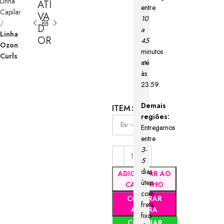
Linha
ATI
entre
Capilar
VA
10
D
a
Linha
OR
45
Ozon
minutos
Curls
até
às
23:59.
Demais
ITEM
regiões:
Entregamos
entre
3-
5
dias
ADICIONAR AO
úteis
CARRINHO
com
COMPRAR
frete
AGORA
fixo
COMPRAR