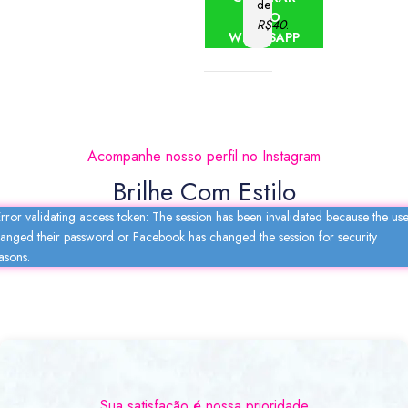
de
PELO
R$40
.
WHATSAPP
Acompanhe nosso perfil no Instagram
Brilhe Com Estilo
rror validating access token: The session has been invalidated because the us
anged their password or Facebook has changed the session for security
asons.
Sua satisfação é nossa prioridade